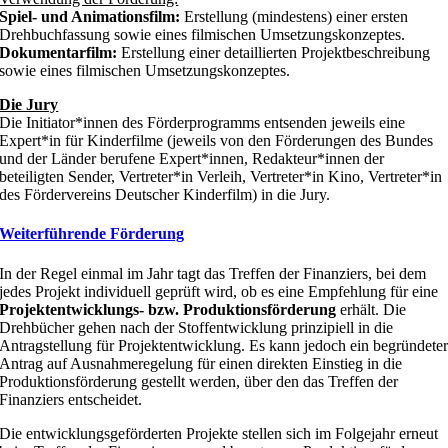
Spiel- und Animationsfilm:
Erstellung (mindestens) einer ersten
Drehbuchfassung sowie eines filmischen Umsetzungskonzeptes.
Dokumentarfilm:
Erstellung einer detaillierten Projektbeschreibung
sowie eines filmischen Umsetzungskonzeptes.
Die Jury
Die Initiator*innen des Förderprogramms entsenden jeweils eine
Expert*in für Kinderfilme (jeweils von den Förderungen des Bundes
und der Länder berufene Expert*innen, Redakteur*innen der
beteiligten Sender, Vertreter*in Verleih, Vertreter*in Kino, Vertreter*in
des Fördervereins Deutscher Kinderfilm) in die Jury.
Weiterführende Förderung
In der Regel einmal im Jahr tagt das Treffen der Finanziers, bei dem
jedes Projekt individuell geprüft wird, ob es eine Empfehlung für eine
Projektentwicklungs- bzw. Produktionsf
ö
rderung
erhält. Die
Drehbücher gehen nach der Stoffentwicklung prinzipiell in die
Antragstellung für Projektentwicklung. Es kann jedoch ein begründete
Antrag auf Ausnahmeregelung für einen direkten Einstieg in die
Produktionsförderung gestellt werden, über den das Treffen der
Finanziers entscheidet.
Die entwicklungsgeförderten Projekte stellen sich im Folgejahr erneut