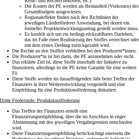
Reise- und Recherchekosten, etc.)
Die Kosten der PE werden als Bestandteil (Vorkosten) des
Gesamtbudgets ausgewiesen.
Regionaleffekte finden nach den Richtlinien der
jeweiligen Länderförderer Anwendung, bei denen ein
formeller Projektentwicklungsantrag gestellt werden muss.
Es handelt sich um ein bedingt-rückzahlbares Darlehen,
das im Falle einer Realisierung des Stoffes verrechnet ode
mit dem ersten Drehtag zurückgezahlt wird.
Die Rechte an den Stoffen verbleiben bei den Produzent*innen.
Die Produzent*in ist frei darin, die PE anzunehmen oder nicht.
Das erklärte Ziel ist, diese Stoffe innerhalb der Initiative zu
finanzieren, allerdings ist die PE keine Garantie für eine weitere
Fö
Diese Stoffe werden im darauffolgenden Jahr beim Treffen der
Finanziers in ihrer Weiterentwicklung vorgestellt und eine
Empfehlung für eine Produktionsförderung diskutiert.
Dritte F
ö
rderstufe: Produktionsf
ö
rderung
Das Treffen der Finanziers erstellt eine
Finanzierungsempfehlung, über die im Anschluss in enger
Abstimmung mit den jeweiligen Vergabegremien entschieden
wird.
Diese Finanzierungsempfehlung berücksichtigt einerseits die
Bedürfnisse des jeweiligen Projektes, andererseits beläuft sie