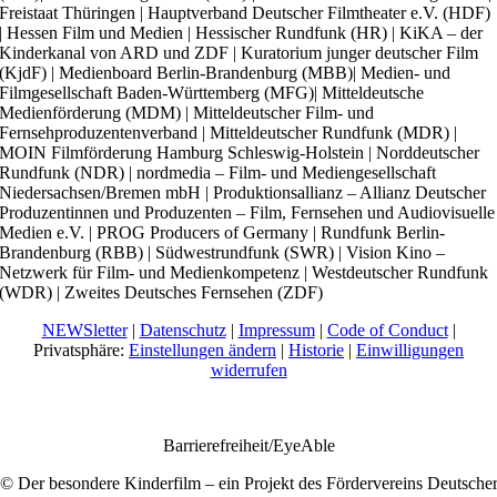
Freistaat Thüringen | Hauptverband Deutscher Filmtheater e.V. (HDF)
| Hessen Film und Medien | Hessischer Rundfunk (HR) | KiKA – der
Kinderkanal von ARD und ZDF | Kuratorium junger deutscher Film
(KjdF) | Medienboard Berlin-Brandenburg (MBB)| Medien- und
Filmgesellschaft Baden-Württemberg (MFG)| Mitteldeutsche
Medienförderung (MDM) | Mitteldeutscher Film- und
Fernsehproduzentenverband | Mitteldeutscher Rundfunk (MDR) |
MOIN Filmförderung Hamburg Schleswig-Holstein | Norddeutscher
Rundfunk (NDR) | nordmedia – Film- und Mediengesellschaft
Niedersachsen/Bremen mbH | Produktionsallianz – Allianz Deutscher
Produzentinnen und Produzenten – Film, Fernsehen und Audiovisuelle
Medien e.V. | PROG Producers of Germany | Rundfunk Berlin-
Brandenburg (RBB) | Südwestrundfunk (SWR) | Vision Kino –
Netzwerk für Film- und Medienkompetenz | Westdeutscher Rundfunk
(WDR) | Zweites Deutsches Fernsehen (ZDF)
NEWSletter
|
Datenschutz
|
Impressum
|
Code of Conduct
|
Privatsphäre:
Einstellungen ändern
|
Historie
|
Einwilligungen
widerrufen
Barrierefreiheit/EyeAble
© Der besondere Kinderfilm – ein Projekt des Fördervereins Deutsche