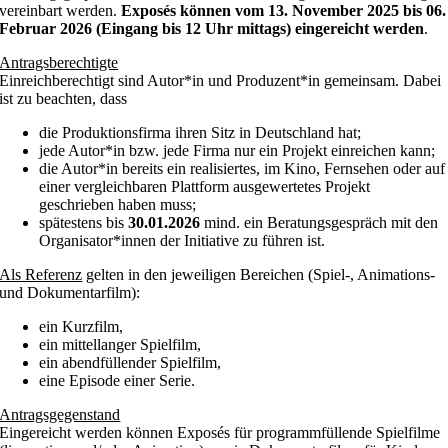
vereinbart werden.
Exposés können vom 13. November 2025 bis 06.
Februar 2026 (Eingang bis 12 Uhr mittags) eingereicht werden
.
Antragsberechtigte
Einreichberechtigt sind Autor*in und Produzent*in gemeinsam. Dabei
ist zu beachten, dass
die Produktionsfirma ihren Sitz in Deutschland hat;
jede Autor*in bzw. jede Firma nur ein Projekt einreichen kann;
die Autor*in bereits ein realisiertes, im Kino, Fernsehen oder auf
einer vergleichbaren Plattform ausgewertetes Projekt
geschrieben haben muss;
spätestens bis
30.01.2026
mind. ein Beratungsgespräch mit den
Organisator*innen der Initiative zu führen ist.
Als Referenz
gelten in den jeweiligen Bereichen (Spiel-, Animations-
und Dokumentarfilm):
ein Kurzfilm,
ein mittellanger Spielfilm,
ein abendfüllender Spielfilm,
eine Episode einer Serie.
Antragsgegenstand
Eingereicht werden können Exposés für programmfüllende Spielfilme