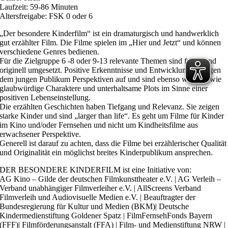
Laufzeit: 59-86 Minuten
Altersfreigabe: FSK 0 oder 6
„Der besondere Kinderfilm“ ist ein dramaturgisch und handwerklich
gut erzählter Film. Die Filme spielen im „Hier und Jetzt“ und können
verschiedene Genres bedienen.
Für die Zielgruppe 6 -8 oder 9-13 relevante Themen sind frisch und
originell umgesetzt. Positive Erkenntnisse und Entwicklungen zeigen
dem jungen Publikum Perspektiven auf und sind ebenso wichtig, wie
glaubwürdige Charaktere und unterhaltsame Plots im Sinne einer
positiven Lebenseinstellung.
Die erzählten Geschichten haben Tiefgang und Relevanz. Sie zeigen
starke Kinder und sind „larger than life“. Es geht um Filme für Kinder
im Kino und/oder Fernsehen und nicht um Kindheitsfilme aus
erwachsener Perspektive.
Generell ist darauf zu achten, dass die Filme bei erzählerischer Qualität
und Originalität ein möglichst breites Kinderpublikum ansprechen.
DER BESONDERE KINDERFILM ist eine Initiative von:
AG Kino – Gilde der deutschen Filmkunsttheater e.V. | AG Verleih –
Verband unabhängiger Filmverleiher e.V. | AllScreens Verband
Filmverleih und Audiovisuelle Medien e.V. | Beauftragter der
Bundesregierung für Kultur und Medien (BKM)| Deutsche
Kindermedienstiftung Goldener Spatz | FilmFernsehFonds Bayern
(FFF)| Filmförderungsanstalt (FFA) | Film- und Medienstiftung NRW |