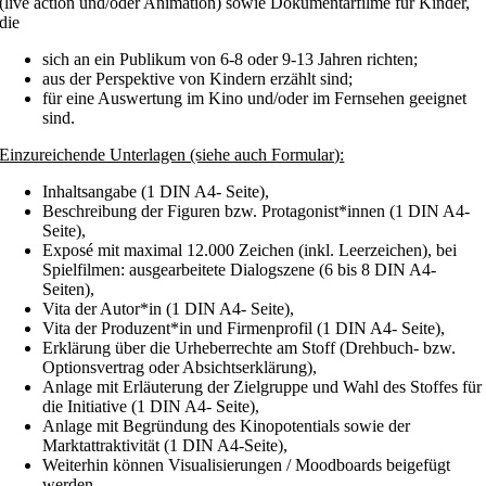
(live action und/oder Animation) sowie Dokumentarfilme für Kinder,
die
sich an ein Publikum von 6-8 oder 9-13 Jahren richten;
aus der Perspektive von Kindern erzählt sind;
für eine Auswertung im Kino und/oder im Fernsehen geeignet
sind.
Einzureichende Unterlagen (siehe auch Formular):
Inhaltsangabe (1 DIN A4- Seite),
Beschreibung der Figuren bzw. Protagonist*innen (1 DIN A4-
Seite),
Exposé mit maximal 12.000 Zeichen (inkl. Leerzeichen), bei
Spielfilmen: ausgearbeitete Dialogszene (6 bis 8 DIN A4-
Seiten),
Vita der Autor*in (1 DIN A4- Seite),
Vita der Produzent*in und Firmenprofil (1 DIN A4- Seite),
Erklärung über die Urheberrechte am Stoff (Drehbuch- bzw.
Optionsvertrag oder Absichtserklärung),
Anlage mit Erläuterung der Zielgruppe und Wahl des Stoffes für
die Initiative (1 DIN A4- Seite),
Anlage mit Begründung des Kinopotentials sowie der
Marktattraktivität (1 DIN A4-Seite),
Weiterhin können Visualisierungen / Moodboards beigefügt
werden.