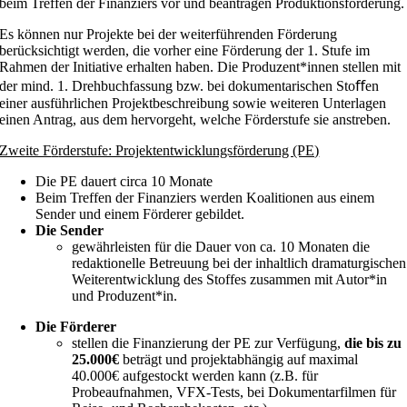
beim Treffen der Finanziers vor und beantragen Produktionsförderung.
Es können nur Projekte bei der weiterführenden Förderung
berücksichtigt werden, die vorher eine Förderung der 1. Stufe im
Rahmen der Initiative erhalten haben. Die Produzent*innen stellen mit
der mind. 1. Drehbuchfassung bzw. bei dokumentarischen Stoﬀen
einer ausführlichen Projektbeschreibung sowie weiteren Unterlagen
einen Antrag, aus dem hervorgeht, welche Förderstufe sie anstreben.
Zweite F
ö
rderstufe: Projektentwicklungsf
ö
rderung (PE)
Die PE dauert circa 10 Monate
Beim Treffen der Finanziers werden Koalitionen aus einem
Sender und einem Förderer gebildet.
Die Sender
gewährleisten für die Dauer von ca. 10 Monaten die
redaktionelle Betreuung bei der inhaltlich dramaturgischen
Weiterentwicklung des Stoffes zusammen mit Autor*in
und Produzent*in.
Die F
ö
rderer
stellen die Finanzierung der PE zur Verfügung,
die bis zu
25.000
€
beträgt und projektabhängig auf maximal
40.000€ aufgestockt werden kann (z.B. für
Probeaufnahmen, VFX-Tests, bei Dokumentarfilmen für