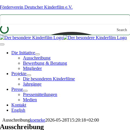
Zum
Förderverein Deutscher Kinderfilm e.V.
Inhalt
springen
Search
Toggle
Navigation
Die Initiative
Ausschreibung
Bewerbung & Beratung
Mitglieder
Projekte
Die besonderen Kinderfilme
Jahrgänge
Presse
Pressemitteilungen
Medien
Kontakt
English
Ausschreibung
koeneke
2026-05-28T15:20:18+02:00
Ausschreibung