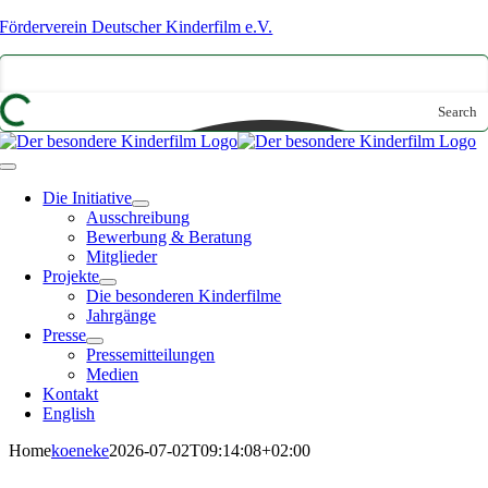
Zum
Förderverein Deutscher Kinderfilm e.V.
Inhalt
springen
Search
Toggle
Navigation
Die Initiative
Ausschreibung
Bewerbung & Beratung
Mitglieder
Projekte
Die besonderen Kinderfilme
Jahrgänge
Presse
Pressemitteilungen
Medien
Kontakt
English
Home
koeneke
2026-07-02T09:14:08+02:00