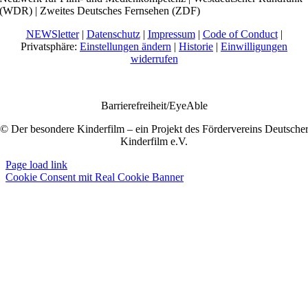
(WDR) | Zweites Deutsches Fernsehen (ZDF)
NEWSletter
|
Datenschutz
|
Impressum
|
Code of Conduct
|
Privatsphäre:
Einstellungen ändern
|
Historie
|
Einwilligungen
widerrufen
Barrierefreiheit/EyeAble
© Der besondere Kinderfilm – ein Projekt des Fördervereins Deutsche
Kinderfilm e.V.
Page load link
Cookie Consent mit Real Cookie Banner
Nach
oben