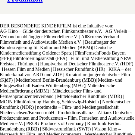
DER BESONDERE KINDERFILM ist eine Initiative von:
AG Kino – Gilde der deutschen Filmkunsttheater e.V. | AG Verleih –
Verband unabhängiger Filmverleiher e.V. | AllScreens Verband
Filmverleih und Audiovisuelle Medien e.V. | Beauftragter der
Bundesregierung für Kultur und Medien (BKM)| Deutsche
Kindermedienstiftung Goldener Spatz | FilmFernsehFonds Bayern
(FFF)| Filmförderungsanstalt (FFA) | Film- und Medienstiftung NRW |
Freistaat Thüringen | Hauptverband Deutscher Filmtheater e.V. (HDF)
| Hessen Film und Medien | Hessischer Rundfunk (HR) | KiKA – der
Kinderkanal von ARD und ZDF | Kuratorium junger deutscher Film
(KjdF) | Medienboard Berlin-Brandenburg (MBB)| Medien- und
Filmgesellschaft Baden-Württemberg (MFG)| Mitteldeutsche
Medienförderung (MDM) | Mitteldeutscher Film- und
Fernsehproduzentenverband | Mitteldeutscher Rundfunk (MDR) |
MOIN Filmförderung Hamburg Schleswig-Holstein | Norddeutscher
Rundfunk (NDR) | nordmedia – Film- und Mediengesellschaft
Niedersachsen/Bremen mbH | Produktionsallianz – Allianz Deutscher
Produzentinnen und Produzenten – Film, Fernsehen und Audiovisuelle
Medien e.V. | PROG Producers of Germany | Rundfunk Berlin-
Brandenburg (RBB) | Südwestrundfunk (SWR) | Vision Kino –
Netzwerk für Film- und Medienkompetenz | Westdeutscher Rundfunk