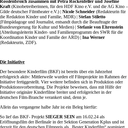
Rosslenbroich zusammen mit Petra Rockenfeller und Josefine
Kraft
(Kinobetreiberinnen, für den HDF Kino e.V. und die AG Kino 
Gilde deutscher Filmtheater e.V.) |
Nicole Schneider
(Redakteurin für
die Redaktion Kinder und Familie, MDR) |
Stefan Stiletto
(Filmpädagoge und Journalist, entsandt durch die Beauftragte der
Bundesregierung für Kultur und Medien) |
Stefanie von Ehrenstein
(Abteilungsleiterin Kinder- und Familienprogramm des SWR für die
Koordination Kinder und Familie der ARD) |
Ina Werner
(Redakteurin, ZDF).
Die Initiative
Der besondere Kinderfilm (BKF) ist bereits über ein Jahrzehnt
erfolgreich aktiv: Mittlerweile wurden elf Filmprojekte im Rahmen der
Initiative fertiggestellt. Vier weitere befinden sich in Produktion oder
Produktionsvorbereitung. Die Projekte beweisen, dass mit Hilfe der
Initiative originäre Kinderfilme breiter und erfolgreicher in der
deutschen Film-Branche verankert sind, denn je.
Allein das vergangene halbe Jahr ist ein Beleg hierfür:
So lief das BKF- Projekt
SIEGER SEIN
am 16.02.24 als
Eröffnungsfilm der Berlinale in der Sektion Generation Kplus und ist
derzeit für den deutschen Filmpreis als „Bester Kinderfilm“ nominiert.