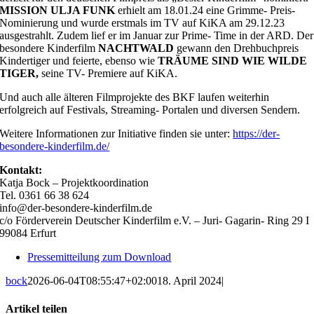
MISSION
ULJA FUNK
erhielt am 18.01.24 eine Grimme- Preis-
Nominierung und wurde erstmals im TV auf KiKA am 29.12.23
ausgestrahlt. Zudem lief er im Januar zur Prime- Time in der ARD. Der
besondere Kinderfilm
NACHTWALD
gewann den Drehbuchpreis
Kindertiger und feierte, ebenso wie
TRÄUME SIND WIE WILDE
TIGER,
seine TV- Premiere auf KiKA.
Und auch alle älteren Filmprojekte des BKF laufen weiterhin
erfolgreich auf Festivals, Streaming- Portalen und diversen Sendern.
Weitere Informationen zur Initiative finden sie unter:
https://der-
besondere-kinderfilm.de/
Kontakt:
Katja Bock – Projektkoordination
Tel. 0361 66 38 624
info@der-besondere-kinderfilm.de
c/o Förderverein Deutscher Kinderfilm e.V. – Juri- Gagarin- Ring 29 I
99084 Erfurt
Pressemitteilung zum Download
bock
2026-06-04T08:55:47+02:00
18. April 2024
|
Artikel teilen