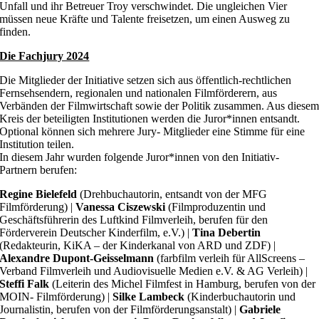
Unfall und ihr Betreuer Troy verschwindet. Die ungleichen Vier
müssen neue Kräfte und Talente freisetzen, um einen Ausweg zu
finden.
Die Fachjury 2024
Die Mitglieder der Initiative setzen sich aus öffentlich-rechtlichen
Fernsehsendern, regionalen und nationalen Filmförderern, aus
Verbänden der Filmwirtschaft sowie der Politik zusammen. Aus diese
Kreis der beteiligten Institutionen werden die Juror*innen entsandt.
Optional können sich mehrere Jury- Mitglieder eine Stimme für eine
Institution teilen.
In diesem Jahr wurden folgende Juror*innen von den Initiativ-
Partnern berufen:
Regine Bielefeld
(Drehbuchautorin, entsandt von der MFG
Filmförderung) |
Vanessa Ciszewski
(Filmproduzentin und
Geschäftsführerin des Luftkind Filmverleih, berufen für den
Förderverein Deutscher Kinderfilm, e.V.) |
Tina Debertin
(Redakteurin, KiKA – der Kinderkanal von ARD und ZDF) |
Alexandre Dupont-Geisselmann
(farbfilm verleih für AllScreens –
Verband Filmverleih und Audiovisuelle Medien e.V. & AG Verleih) |
Steffi Falk
(Leiterin des Michel Filmfest in Hamburg, berufen von der
MOIN- Filmförderung) |
Silke Lambeck
(Kinderbuchautorin und
Journalistin, berufen von der Filmförderungsanstalt) |
Gabriele