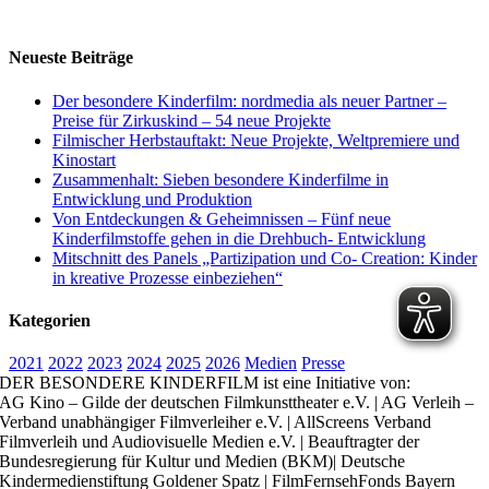
Facebook
X
Reddit
LinkedIn
WhatsApp
Pinterest
Vk
E-
Mail
Neueste Beiträge
Der besondere Kinderfilm: nordmedia als neuer Partner –
Preise für Zirkuskind – 54 neue Projekte
Filmischer Herbstauftakt: Neue Projekte, Weltpremiere und
Kinostart
Zusammenhalt: Sieben besondere Kinderfilme in
Entwicklung und Produktion
Von Entdeckungen & Geheimnissen – Fünf neue
Kinderfilmstoffe gehen in die Drehbuch- Entwicklung
Mitschnitt des Panels „Partizipation und Co- Creation: Kinder
in kreative Prozesse einbeziehen“
Kategorien
2021
2022
2023
2024
2025
2026
Medien
Presse
DER BESONDERE KINDERFILM ist eine Initiative von:
AG Kino – Gilde der deutschen Filmkunsttheater e.V. | AG Verleih –
Verband unabhängiger Filmverleiher e.V. | AllScreens Verband
Filmverleih und Audiovisuelle Medien e.V. | Beauftragter der
Bundesregierung für Kultur und Medien (BKM)| Deutsche
Kindermedienstiftung Goldener Spatz | FilmFernsehFonds Bayern