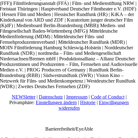
(FFF)| Filmförderungsanstalt (FFA) | Film- und Medienstiftung NRW |
Freistaat Thüringen | Hauptverband Deutscher Filmtheater e.V. (HDF)
| Hessen Film und Medien | Hessischer Rundfunk (HR) | KiKA – der
Kinderkanal von ARD und ZDF | Kuratorium junger deutscher Film
(KjdF) | Medienboard Berlin-Brandenburg (MBB)| Medien- und
Filmgesellschaft Baden-Württemberg (MFG)| Mitteldeutsche
Medienförderung (MDM) | Mitteldeutscher Film- und
Fernsehproduzentenverband | Mitteldeutscher Rundfunk (MDR) |
MOIN Filmförderung Hamburg Schleswig-Holstein | Norddeutscher
Rundfunk (NDR) | nordmedia – Film- und Mediengesellschaft
Niedersachsen/Bremen mbH | Produktionsallianz – Allianz Deutscher
Produzentinnen und Produzenten – Film, Fernsehen und Audiovisuelle
Medien e.V. | PROG Producers of Germany | Rundfunk Berlin-
Brandenburg (RBB) | Südwestrundfunk (SWR) | Vision Kino –
Netzwerk für Film- und Medienkompetenz | Westdeutscher Rundfunk
(WDR) | Zweites Deutsches Fernsehen (ZDF)
NEWSletter
|
Datenschutz
|
Impressum
|
Code of Conduct
|
Privatsphäre:
Einstellungen ändern
|
Historie
|
Einwilligungen
widerrufen
Barrierefreiheit/EyeAble