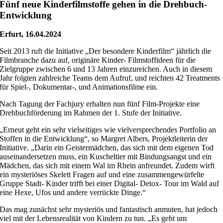
Fünf neue Kinderfilmstoffe gehen in die Drehbuch-
Entwicklung
Erfurt, 16.04.2024
Seit 2013 ruft die Initiative „Der besondere Kinderfilm“ jährlich die
Filmbranche dazu auf, originäre Kinder- Filmstoffideen für die
Zielgruppe zwischen 6 und 13 Jahren einzureichen. Auch in diesem
Jahr folgten zahlreiche Teams dem Aufruf, und reichten 42 Treatments
für Spiel-, Dokumentar-, und Animationsfilme ein.
Nach Tagung der Fachjury erhalten nun fünf Film-Projekte eine
Drehbuchförderung im Rahmen der 1. Stufe der Initiative.
„Erneut geht ein sehr vielseitiges wie vielversprechendes Portfolio an
Stoffen in die Entwicklung“, so Margret Albers, Projektleiterin der
Initiative. „Darin ein Geistermädchen, das sich mit dem eigenen Tod
auseinandersetzen muss, ein Kuscheltier mit Bindungsangst und ein
Mädchen, das sich mit einem Wal im Rhein anfreundet. Zudem wirft
ein mysteriöses Skelett Fragen auf und eine zusammengewürfelte
Gruppe Stadt- Kinder trifft bei einer Digital- Detox- Tour im Wald auf
eine Hexe, Ufos und andere verrückte Dinge.“
Das mag zunächst sehr mysteriös und fantastisch anmuten, hat jedoch
viel mit der Lebensrealität von Kindern zu tun. „Es geht um