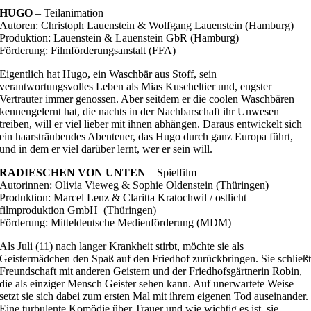
HUGO
– Teilanimation
Autoren: Christoph Lauenstein & Wolfgang Lauenstein (Hamburg)
Produktion: Lauenstein & Lauenstein GbR (Hamburg)
Förderung: Filmförderungsanstalt (FFA)
Eigentlich hat Hugo, ein Waschbär aus Stoff, sein
verantwortungsvolles Leben als Mias Kuscheltier und, engster
Vertrauter immer genossen. Aber seitdem er die coolen Waschbären
kennengelernt hat, die nachts in der Nachbarschaft ihr Unwesen
treiben, will er viel lieber mit ihnen abhängen. Daraus entwickelt sich
ein haarsträubendes Abenteuer, das Hugo durch ganz Europa führt,
und in dem er viel darüber lernt, wer er sein will.
RADIESCHEN VON UNTEN
– Spielfilm
Autorinnen: Olivia Vieweg & Sophie Oldenstein (Thüringen)
Produktion: Marcel Lenz & Claritta Kratochwil / ostlicht
filmproduktion GmbH (Thüringen)
Förderung: Mitteldeutsche Medienförderung (MDM)
Als Juli (11) nach langer Krankheit stirbt, möchte sie als
Geistermädchen den Spaß auf den Friedhof zurückbringen. Sie schließ
Freundschaft mit anderen Geistern und der Friedhofsgärtnerin Robin,
die als einziger Mensch Geister sehen kann. Auf unerwartete Weise
setzt sie sich dabei zum ersten Mal mit ihrem eigenen Tod auseinander.
Eine turbulente Komödie über Trauer und wie wichtig es ist, sie