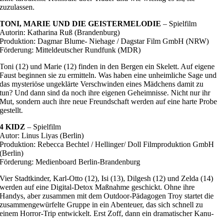
zuzulassen.
TONI, MARIE UND DIE GEISTERMELODIE
– Spielfilm
Autorin: Katharina Ruß (Brandenburg)
Produktion: Dagmar Blume- Niehage / Dagstar Film GmbH (NRW)
Förderung: Mitteldeutscher Rundfunk (MDR)
Toni (12) und Marie (12) finden in den Bergen ein Skelett. Auf eigene
Faust beginnen sie zu ermitteln. Was haben eine unheimliche Sage und
das mysteriöse ungeklärte Verschwinden eines Mädchens damit zu
tun? Und dann sind da noch ihre eigenen Geheimnisse. Nicht nur ihr
Mut, sondern auch ihre neue Freundschaft werden auf eine harte Probe
gestellt.
4 KIDZ
– Spielfilm
Autor: Linus Liyas (Berlin)
Produktion: Rebecca Bechtel / Hellinger/ Doll Filmproduktion GmbH
(Berlin)
Förderung: Medienboard Berlin-Brandenburg
Vier Stadtkinder, Karl-Otto (12), Isi (13), Dilgesh (12) und Zelda (14)
werden auf eine Digital-Detox Maßnahme geschickt. Ohne ihre
Handys, aber zusammen mit dem Outdoor-Pädagogen Troy startet die
zusammengewürfelte Gruppe in ein Abenteuer, das sich schnell zu
einem Horror-Trip entwickelt. Erst Zoff, dann ein dramatischer Kanu-