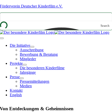
Zum
Förderverein Deutscher Kinderfilm e.V.
Inhalt
springen
Search
Toggle
Navigation
Die Initiative
Ausschreibung
Bewerbung & Beratung
Mitglieder
Projekte
Die besonderen Kinderfilme
Jahrgänge
Presse
Pressemitteilungen
Medien
Kontakt
English
Von Entdeckungen & Geheimnissen