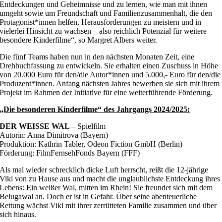
Entdeckungen und Geheimnisse und zu lernen, wie man mit ihnen
umgeht sowie um Freundschaft und Familienzusammenhalt, die den
Protagonist*innen helfen, Herausforderungen zu meistern und in
vielerlei Hinsicht zu wachsen – also reichlich Potenzial für weitere
besondere Kinderfilme“, so Margret Albers weiter.
Die fünf Teams haben nun in den nächsten Monaten Zeit, eine
Drehbuchfassung zu entwickeln. Sie erhalten einen Zuschuss in Höhe
von 20.000 Euro für den/die Autor*innen und 5.000,- Euro für den/die
Produzent*innen. Anfang nächsten Jahres bewerben sie sich mit ihrem
Projekt im Rahmen der Initiative für eine weiterführende Förderung.
„Die besonderen Kinderfilme“ des Jahrgangs 2024/2025:
DER WEISSE WAL
– Spielfilm
Autorin: Anna Dimitrova (Bayern)
Produktion: Kathrin Tabler, Odeon Fiction GmbH (Berlin)
Förderung: FilmFernsehFonds Bayern (FFF)
Als mal wieder schrecklich dicke Luft herrscht, reißt die 12-jährige
Viki von zu Hause aus und macht die unglaublichste Entdeckung ihres
Lebens: Ein weißer Wal, mitten im Rhein! Sie freundet sich mit dem
Belugawal an. Doch er ist in Gefahr. Über seine abenteuerliche
Rettung wächst Viki mit ihrer zerrütteten Familie zusammen und über
sich hinaus.