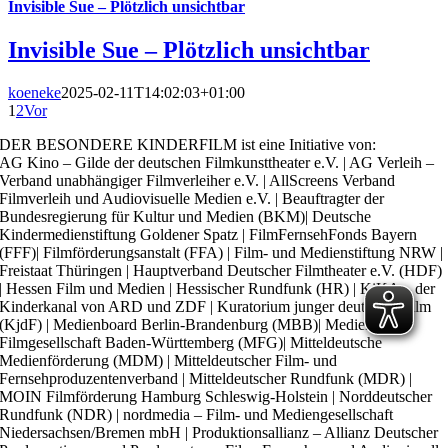
Invisible Sue – Plötzlich unsichtbar
Invisible Sue – Plötzlich unsichtbar
koeneke
2025-02-11T14:02:03+01:00
1
2
Vor
DER BESONDERE KINDERFILM ist eine Initiative von:
AG Kino – Gilde der deutschen Filmkunsttheater e.V. | AG Verleih –
Verband unabhängiger Filmverleiher e.V. | AllScreens Verband
Filmverleih und Audiovisuelle Medien e.V. | Beauftragter der
Bundesregierung für Kultur und Medien (BKM)| Deutsche
Kindermedienstiftung Goldener Spatz | FilmFernsehFonds Bayern
(FFF)| Filmförderungsanstalt (FFA) | Film- und Medienstiftung NRW |
Freistaat Thüringen | Hauptverband Deutscher Filmtheater e.V. (HDF)
| Hessen Film und Medien | Hessischer Rundfunk (HR) | KiKA – der
Kinderkanal von ARD und ZDF | Kuratorium junger deutscher Film
(KjdF) | Medienboard Berlin-Brandenburg (MBB)| Medien- und
Filmgesellschaft Baden-Württemberg (MFG)| Mitteldeutsche
Medienförderung (MDM) | Mitteldeutscher Film- und
Fernsehproduzentenverband | Mitteldeutscher Rundfunk (MDR) |
MOIN Filmförderung Hamburg Schleswig-Holstein | Norddeutscher
Rundfunk (NDR) | nordmedia – Film- und Mediengesellschaft
Niedersachsen/Bremen mbH | Produktionsallianz – Allianz Deutscher