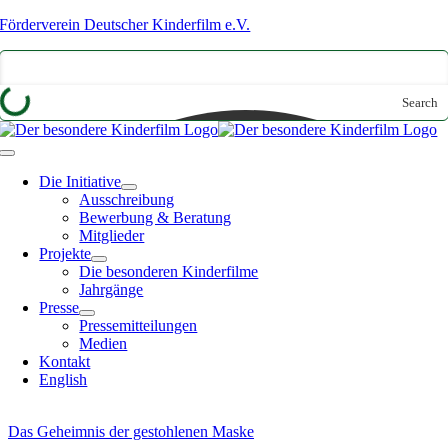
Zum
Förderverein Deutscher Kinderfilm e.V.
Inhalt
springen
Search
Toggle
Navigation
Die Initiative
Ausschreibung
Bewerbung & Beratung
Mitglieder
Projekte
Die besonderen Kinderfilme
Jahrgänge
Presse
Pressemitteilungen
Medien
Kontakt
English
Das Geheimnis der gestohlenen Maske